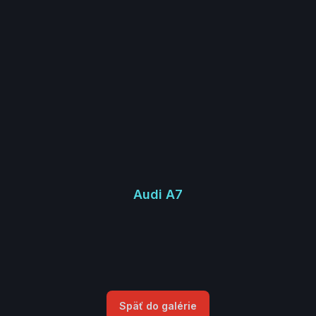
Audi A7
Späť do galérie