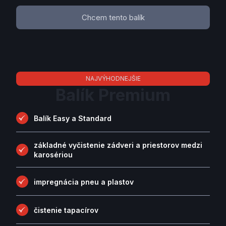
Chcem tento balík
NAJVÝHODNEJŠIE
Balík Premium
Balík Easy a Standard
základné vyčistenie zádveri a priestorov medzi
karosériou
impregnácia pneu a plastov
čistenie tapacírov