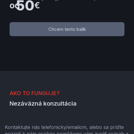
50
od
€
Chcem tento balík
AKO TO FUNGUJE?
Nezáväzná konzultácia
Kontaktujte nás telefonicky/emailom, alebo sa príďte
pozrieť k nám osobne pomôžeme vám zvoliť rozsah a