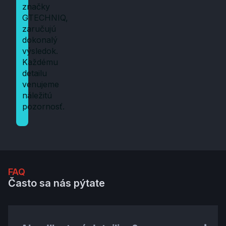
značky
GTECHNIQ,
zaručujú
dokonalý
výsledok.
Každému
detailu
venujeme
náležitú
pozornosť.
FAQ
Často sa nás pýtate