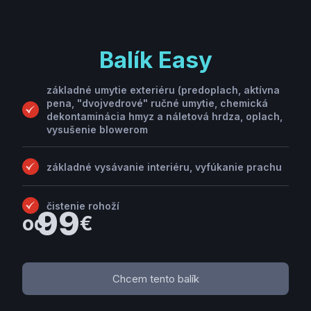
Balík Easy
základné umytie exteriéru (predoplach, aktívna
pena, "dvojvedrové" ručné umytie, chemická
dekontaminácia hmyz a náletová hrdza, oplach,
vysušenie blowerom
základné vysávanie interiéru, vyfúkanie prachu
čistenie rohoží
99
od
€
Chcem tento balík