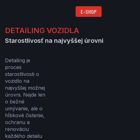
E-SHOP
DETAILING VOZIDLA
Starostlivosť na najvyššej úrovni
Detailing je
proces
starostlivosti o
vozidlo na
najvyššej možnej
úrovni. Nejde len
o bežné
umývanie, ale o
hĺbkové čistenie,
ochranu a
renováciu
každého detailu